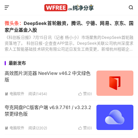


微头条：
DeepSeek首轮融资，腾讯、宁德、网易、京东、国
家产业基金入股
《科创板日报》7月15日讯（记者 杨小小）市场聚焦的DeepSeek首轮融
资落地了。 科创日报-企查查APP显示，DeepSeek关联公司杭州深度求
索人工智能基础技术研究有限公司近日发生工商变更，新增杭州程砺企业
管理咨询合伙企业（有限合伙）...
最新发布
高效图片浏览器 NeeView v46.2 中文绿色
版
电脑软件
阅读(1454)
赞(
0
)


夸克网盘PC版客户端 v6.9.7.761 / v3.23.2
禁更绿色版
电脑软件
阅读(2202)
赞(
0
)

