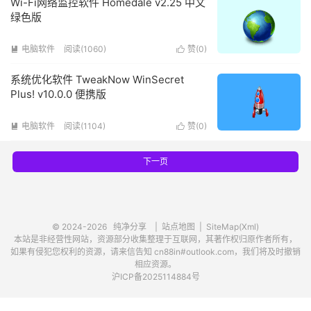
Wi-Fi网络监控软件 Homedale v2.25 中文
绿色版
电脑软件
阅读(1060)
赞(
0
)


系统优化软件 TweakNow WinSecret
Plus! v10.0.0 便携版
电脑软件
阅读(1104)
赞(
0
)


下一页
© 2024-2026
纯净分享
|
站点地图
|
SiteMap(Xml)
本站是非经营性网站，资源部分收集整理于互联网，其著作权归原作者所有，
如果有侵犯您权利的资源，请来信告知 cn88in#outlook.com，我们将及时撤销
相应资源。
沪ICP备2025114884号