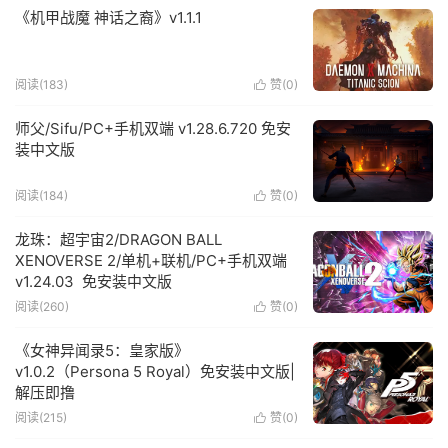
《机甲战魔 神话之裔》v1.1.1
阅读(183)
赞(
0
)

师父/Sifu/PC+手机双端 v1.28.6.720 免安
装中文版
阅读(184)
赞(
0
)

龙珠：超宇宙2/DRAGON BALL
XENOVERSE 2/单机+联机/PC+手机双端
v1.24.03 免安装中文版
阅读(260)
赞(
0
)

《女神异闻录5：皇家版》
v1.0.2（Persona 5 Royal）免安装中文版|
解压即撸
阅读(215)
赞(
0
)
