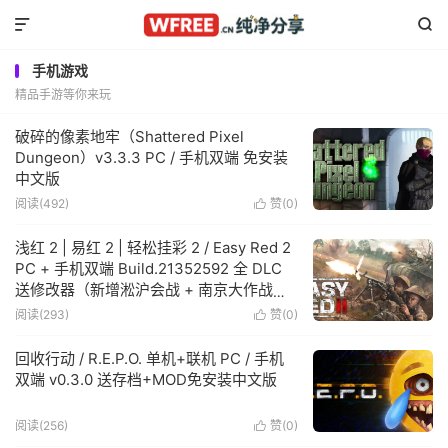


手机游戏
精品手游等你来玩
破碎的像素地牢（Shattered Pixel
Dungeon）v3.3.3 PC / 手机双端 免安装
中文版
阅读(492)
赞(
0
)

浅红 2 | 易红 2 | 轻松挂彩 2 / Easy Red 2
PC + 手机双端 Build.21352592 全 DLC
送修改器（新增淞沪会战 + 南京大作战
DLC）免安装中文版
阅读(293)
赞(
0
)

回收行动 / R.E.P.O. 单机+联机 PC / 手机
双端 v0.3.0 送存档+MOD免安装中文版
阅读(256)
赞(
0
)
