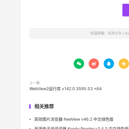
欢迎转载：
纯净分享
»
R




上一篇
WebView2运行库 v142.0.3595.53 x64
相关推荐
高效图片浏览器 NeeView v46.2 中文绿色版
开源电子书阅读器 Koodo Reader v2.4.3 中文绿色版