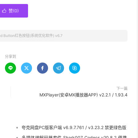
赞(
0
)

ed Button红色按钮(系统优化软件) v6.7
分享到





下一篇
MXPlayer(安卓MX播放器APP) v2.2.1 / 1.93.4
夸克网盘PC版客户端 v6.9.7.761 / v3.23.2 禁更绿色版
多媒体编解码器套件 Shark007 Codecs v20.8.2 便携