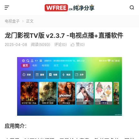


电视盒子
正文

龙门影视TV版 v2.3.7 -电视点播+直播软件
2025-04-08
阅读(5093)
评论(0)
赞(
0
)

应用简介
：