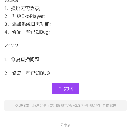
v2.9.8
1、投屏无需登录;
2、升级ExoPlayer;
3、添加系统日志功能;
4、修复一些已知Bug;
v2.2.2
1、修复直播问题
2、修复一些已知BUG
赞(
0
)

欢迎转载：
纯净分享
»
龙门影视TV版 v2.3.7 -电视点播+直播软件
分享到