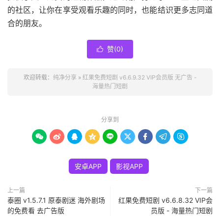
的社区，让你在享受观看乐趣的同时，也能结识更多志同道
合的朋友。
赞(
0
)

欢迎转载：
纯净分享
»
红果免费短剧 v6.6.9.32 VIP会员版 无广告 -
海量热门短剧
分享到









安卓APP
影视APP
上一篇
下一篇
泰圈 v1.5.7.1 原泰剧迷 海外剧场
红果免费短剧 v6.6.8.32 VIP会
的免费看 去广告版
员版 - 海量热门短剧