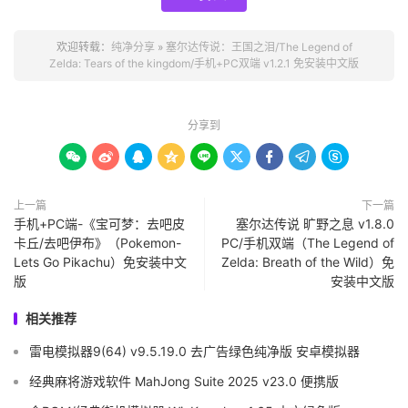
欢迎转载：
纯净分享
»
塞尔达传说：王国之泪/The Legend of
Zelda: Tears of the kingdom/手机+PC双端 v1.2.1 免安装中文版
分享到









上一篇
下一篇
手机+PC端-《宝可梦：去吧皮
塞尔达传说 旷野之息 v1.8.0
卡丘/去吧伊布》（Pokemon-
PC/手机双端（The Legend of
Lets Go Pikachu）免安装中文
Zelda: Breath of the Wild）免
版
安装中文版
相关推荐
雷电模拟器9(64) v9.5.19.0 去广告绿色纯净版 安卓模拟器
经典麻将游戏软件 MahJong Suite 2025 v23.0 便携版