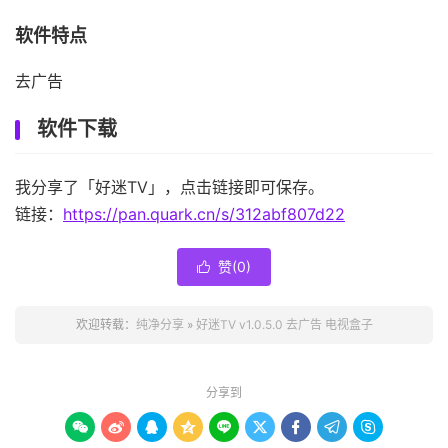
软件特点
去广告
软件下载
我分享了「好迷TV」，点击链接即可保存。
链接：
https://pan.quark.cn/s/312abf807d22
赞(
0
)

欢迎转载：
纯净分享
»
好迷TV v1.0.5.0 去广告 电视盒子
分享到








