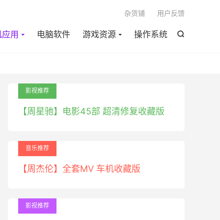

杂货铺
用户反馈
机应用
电脑软件
游戏资源
操作系统

影视推荐
【周星驰】电影45部 超清修复收藏版
音乐推荐
【周杰伦】全套MV 车机收藏版
影视推荐