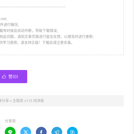
-------------------------------------
et;
件进行解压;
载有时候会自动中断，导致下载错误;
到此问题，请到文章页面进行留言反馈，以便及时进行更新;
仅供学习使用，请支持正版！下载后请注意杀毒。
赞(
0
)

净分享
»
主题库 v1.15 纯净版
分享到




