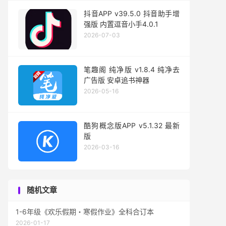
抖音APP v39.5.0 抖音助手增
强版 内置逗音小手4.0.1
2026-07-03
笔趣阁 纯净版 v1.8.4 纯净去
广告版 安卓追书神器
2026-05-16
酷狗概念版APP v5.1.32 最新
版
2026-03-16
随机文章
1-6年级《欢乐假期・寒假作业》全科合订本
2026-01-17