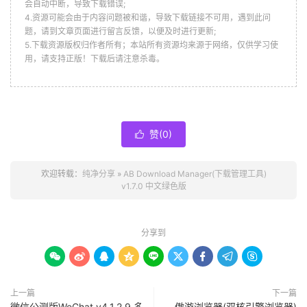
会自动中断，导致下载错误;
4.资源可能会由于内容问题被和谐，导致下载链接不可用，遇到此问
题，请到文章页面进行留言反馈，以便及时进行更新;
5.下载资源版权归作者所有；本站所有资源均来源于网络，仅供学习使
用，请支持正版！下载后请注意杀毒。
赞(
0
)

欢迎转载：
纯净分享
»
AB Download Manager(下载管理工具)
v1.7.0 中文绿色版
分享到









上一篇
下一篇
微信公测版WeChat v4.1.2.9 多
傲游浏览器(双核引擎浏览器)