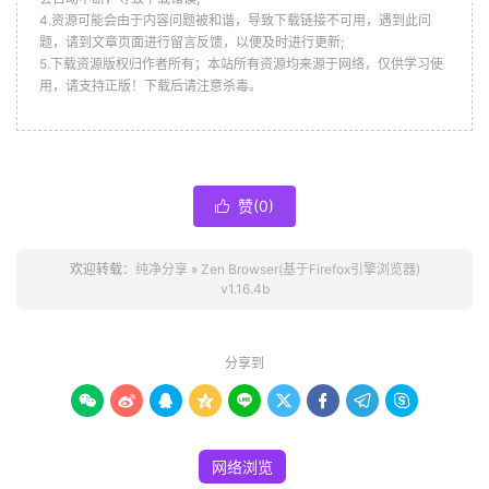
4.资源可能会由于内容问题被和谐，导致下载链接不可用，遇到此问
题，请到文章页面进行留言反馈，以便及时进行更新;
5.下载资源版权归作者所有；本站所有资源均来源于网络，仅供学习使
用，请支持正版！下载后请注意杀毒。
赞(
0
)

欢迎转载：
纯净分享
»
Zen Browser(基于Firefox引擎浏览器)
v1.16.4b
分享到









网络浏览