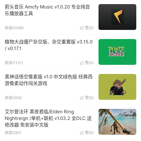
箭头音乐 Amcfy Music v1.0.20 专业纯音
乐播放器工具
阅读(1069)
赞(
0
)

植物大战僵尸杂交版、杂交重置版 v3.15.0
/ v0.17.1
阅读(1131)
赞(
0
)

黑神话悟空像素版 v1.0 中文绿色版 经典西
游像素动作闯关游戏
阅读(206)
赞(
0
)

艾尔登法环 黑夜君临/Elden Ring
Nightreign /单机+联机 v1.03.2 全DLC 送
修改器 免安装中文版
阅读(287)
赞(
0
)
