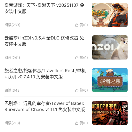
皇帝游戏：天下-皇游天下 v20251107 免
安装中文版
阅读(263)
赞(
0
)

云族裔/ inZOI v0.5.4 全DLC 送修改器 免
安装中文版
阅读(241)
赞(
0
)

旅者之憩/旅客休息/Travellers Rest /单机
+联机 v0.7.4.10 免安装中文版
阅读(348)
赞(
0
)

巴别塔 ：混乱的幸存者/Tower of Babel:
Survivors of Chaos v1.11.1 免安装中文版
阅读(213)
赞(
0
)
