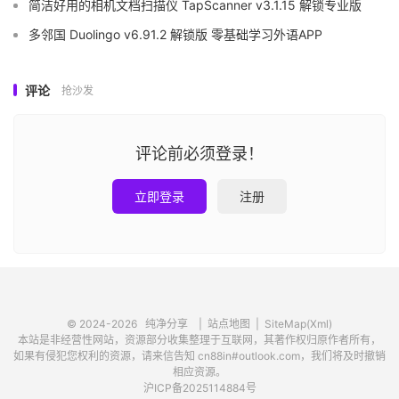
简洁好用的相机文档扫描仪 TapScanner v3.1.15 解锁专业版
多邻国 Duolingo v6.91.2 解锁版 零基础学习外语APP
评论
抢沙发
评论前必须登录！
立即登录
注册
© 2024-2026
纯净分享
|
站点地图
|
SiteMap(Xml)
本站是非经营性网站，资源部分收集整理于互联网，其著作权归原作者所有，
如果有侵犯您权利的资源，请来信告知 cn88in#outlook.com，我们将及时撤销
相应资源。
沪ICP备2025114884号