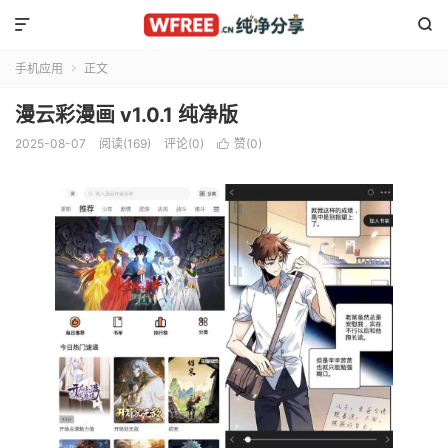


手机应用
正文

漫云彩漫画 v1.0.1 纯净版
2025-08-07
阅读(169)
评论(0)
赞(
0
)
