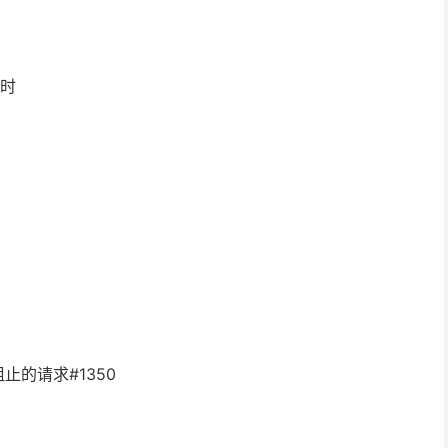
配时
阻止的请求#1350