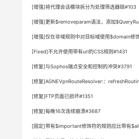
[增强]将代理会话模块拆分为处理筛选器链#103
[增强]更新$removeparam语法，添加$QueryR
[增强]仅在非域规则中对目标域使用$domain修饰
[Fixed]不允许使用带有url的CSS规则#1431
[修复]与Sophos端点安全和控制的冲突#3791
[修复]AGNEVpnRouteResolver:：refreshRo
[修复]FTP页面已损坏#1351
[修复]每晚16次连续崩溃#3687
[固定]带有$important修饰符的规则应比带有$