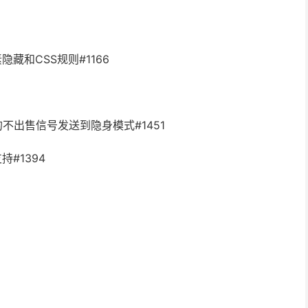
素隐藏和CSS规则#1166
rol的不出售信号发送到隐身模式#1451
持#1394