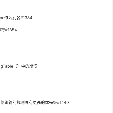
une作为别名#1384
符#1354
utingTable（）中的崩溃
all修饰符的规则具有更高的优先级#1440