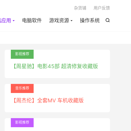

杂货铺
用户反馈
机应用
电脑软件
游戏资源
操作系统

影视推荐
【周星驰】电影45部 超清修复收藏版
音乐推荐
【周杰伦】全套MV 车机收藏版
影视推荐