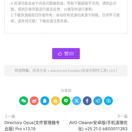
4.资源可能会由于内容问题被和谐，导致下载链接不可用，遇到此问
题，请到文章页面进行留言反馈，以便及时进行更新;
5.下载资源版权归作者所有；本站所有资源均来源于网络，仅供学习使
用，请支持正版！下载后请注意杀毒。
赞(
0
)

欢迎转载：
纯净分享
»
Advanced Installer(安装包制作工具) v23.1
分享到









上一篇
下一篇
Directory Opus(文件管理器专
AVG Cleaner安卓版(手机清理优
业版) Pro v13.19
化) v25.21.0 b800011283