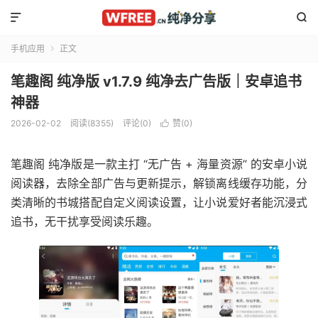


手机应用
正文

笔趣阁 纯净版 v1.7.9 纯净去广告版｜安卓追书
神器
2026-02-02
阅读(8355)
评论(0)
赞(
0
)

笔趣阁 纯净版是一款主打 “无广告 + 海量资源” 的安卓小说
阅读器，去除全部广告与更新提示，解锁离线缓存功能，分
类清晰的书城搭配自定义阅读设置，让小说爱好者能沉浸式
追书，无干扰享受阅读乐趣。