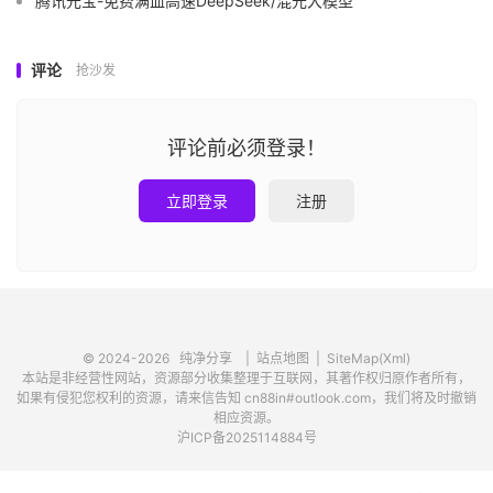
腾讯元宝-免费满血高速DeepSeek/混元大模型
评论
抢沙发
评论前必须登录！
立即登录
注册
© 2024-2026
纯净分享
|
站点地图
|
SiteMap(Xml)
本站是非经营性网站，资源部分收集整理于互联网，其著作权归原作者所有，
如果有侵犯您权利的资源，请来信告知 cn88in#outlook.com，我们将及时撤销
相应资源。
沪ICP备2025114884号