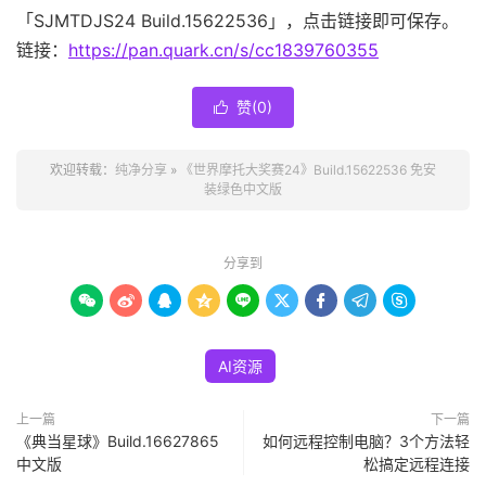
「SJMTDJS24 Build.15622536」，点击链接即可保存。
链接：
https://pan.quark.cn/s/cc1839760355
赞(
0
)

欢迎转载：
纯净分享
»
《世界摩托大奖赛24》Build.15622536 免安
装绿色中文版
分享到









AI资源
上一篇
下一篇
《典当星球》Build.16627865
如何远程控制电脑？3个方法轻
中文版
松搞定远程连接