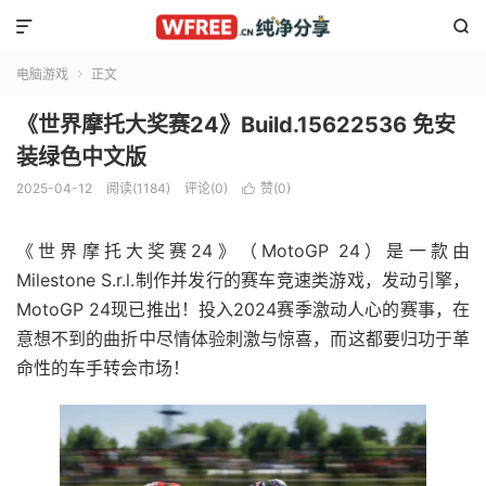


电脑游戏
正文

《世界摩托大奖赛24》Build.15622536 免安
装绿色中文版
2025-04-12
阅读(1184)
评论(0)
赞(
0
)

《世界摩托大奖赛24》（MotoGP 24）是一款由
Milestone S.r.l.制作并发行的赛车竞速类游戏，发动引擎，
MotoGP 24现已推出！投入2024赛季激动人心的赛事，在
意想不到的曲折中尽情体验刺激与惊喜，而这都要归功于革
命性的车手转会市场！