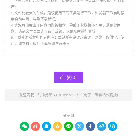
2.下载后文件若为压缩包格式，请安装7Z软件或者其它压缩软件进行解
压;
3.文件比较大的时候，建议使用下载工具进行下载，浏览器下载有时候
会自动中断，导致下载错误;
4.资源可能会由于内容问题被和谐，导致下载链接不可用，遇到此问
题，请到文章页面进行留言反馈，以便及时进行更新;
5.下载资源版权归作者所有；本站所有资源均来源于网络，仅供学习使
用，请支持正版！下载后请注意杀毒。
赞(
0
)

欢迎转载：
纯净分享
»
Calibre v8.13.0 (电子书编辑格式转换)
分享到








