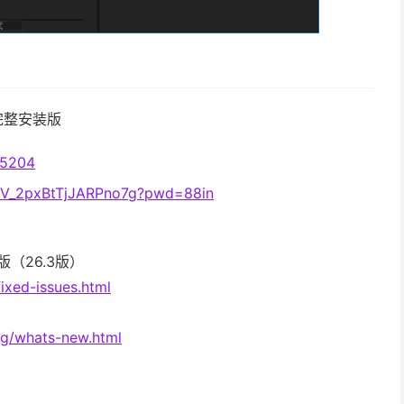
免激活完整安装版
05204
HCV_2pxBtTjJARPno7g?pwd=88in
6月版（26.3版）
ixed-issues.html
ing/whats-new.html