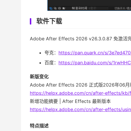
软件下载
Adobe After Effects 2026 v26.3.0.87 
夸克：
https://pan.quark.cn/s/3e7ed47
百度：
https://pan.baidu.com/s/1rwH
新版变化
Adobe After Effects 2026 正式版2026年0
https://helpx.adobe.com/cn/after-effects/kb/f
新增功能摘要 | After Effects 最新版本
https://helpx.adobe.com/cn/after-effects/us
特点描述