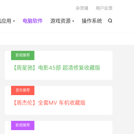

杂货铺
用户反馈
机应用
电脑软件
游戏资源
操作系统

影视推荐
【周星驰】电影45部 超清修复收藏版
音乐推荐
【周杰伦】全套MV 车机收藏版
影视推荐