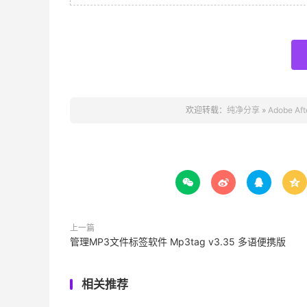
欢迎转载：
纯净分享
»
Adobe Af




上一篇
管理MP3文件标签软件 Mp3tag v3.35 多语便携版
相关推荐