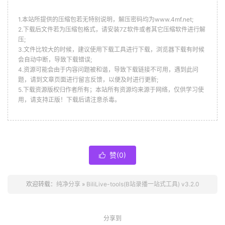
1.本站所提供的压缩包若无特别说明，解压密码均为www.4mf.net;
2.下载后文件若为压缩包格式，请安装7Z软件或者其它压缩软件进行解
压;
3.文件比较大的时候，建议使用下载工具进行下载，浏览器下载有时候
会自动中断，导致下载错误;
4.资源可能会由于内容问题被和谐，导致下载链接不可用，遇到此问
题，请到文章页面进行留言反馈，以便及时进行更新;
5.下载资源版权归作者所有；本站所有资源均来源于网络，仅供学习使
用，请支持正版！下载后请注意杀毒。
赞(
0
)

欢迎转载：
纯净分享
»
BiliLive-tools(B站录播一站式工具) v3.2.0
分享到