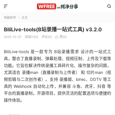


电脑软件
正文

BiliLive-tools(B站录播一站式工具) v3.2.0
2025-10-27
阅读(152)
评论(0)
赞(
0
)

BiliLive-tools 是一款专为 B站录播需求 设计的一站式工
具，整合了直播录制、弹幕处理、视频压制、上传及下载等
功能。它旨在解决传统录播工具碎片化、操作复杂的问题，
尤其适合 录播man（直播录制与上传者） 和 切片man（视
频剪辑与二次创作者）。支持 录播姬、blrec、DDTV 等工
具的 Webhook 自动化上传，并兼容 斗鱼、虎牙、抖音 等
平台的直播录制。开源项目，提供灵活的配置选项与便捷的
操作体验。