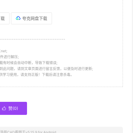
下载
夸克网盘下载
-------------------------------------
et;
件进行解压;
载有时候会自动中断，导致下载错误;
到此问题，请到文章页面进行留言反馈，以便及时进行更新;
仅供学习使用，请支持正版！下载后请注意杀毒。
赞(
0
)

浩辰CAD看图王v5.15.9 for Android