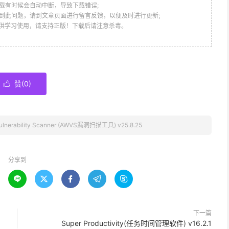
载有时候会自动中断，导致下载错误;
到此问题，请到文章页面进行留言反馈，以便及时进行更新;
仅供学习使用，请支持正版！下载后请注意杀毒。
赞(
0
)

Vulnerability Scanner (AWVS漏洞扫描工具) v25.8.25
分享到





下一篇
Super Productivity(任务时间管理软件) v16.2.1