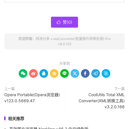
赞(
0
)

欢迎转载：
纯净分享
»
reaConverter(批量图片转换处理) Pro
v8.0.152
分享到









上一篇
下一篇
Opera Portable(Opera浏览器)
CoolUtils Total XML
v123.0.5669.47
Converter(XML转换工具)
v3.2.0.166
相关推荐
高效图片浏览器 NeeView v46.2 中文绿色版