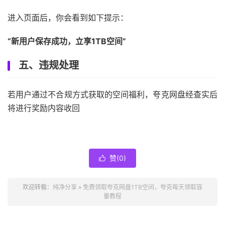
进入页面后，你会看到如下提示：
“新用户保存成功，立享1TB空间”
五、违规处理
若用户通过不合规方式获取的空间福利，夸克网盘经查实后
将进行奖励内容收回
赞(
0
)

欢迎转载：
纯净分享
»
免费领取夸克网盘1TB空间，夸克每天领取容
量教程