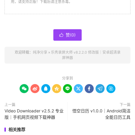
用，请支持正版！下载后请注意杀毒。
赞(
0
)

欢迎转载：
纯净分享
»
乐秀录屏大师 v8.2.2.0 修改版｜安卓超清录
屏神器
分享到









上一篇
下一篇
Video Downloader v2.5.2 专业
悟空日历 v1.0.0｜Android简洁
版｜手机网页视频下载神器
全能日历工具
相关推荐