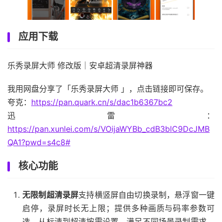
应用下载
乐秀录屏大师 修改版｜安卓超清录屏神器
我用网盘分享了「乐秀录屏大师 」，点击链接即可保存。
夸克：
https://pan.quark.cn/s/dac1b6367bc2
迅雷：
https://pan.xunlei.com/s/VOijaWYBb_cdB3blC9DcJMB
QA1?pwd=s4c8#
核心功能
无限制超清录屏
支持横竖屏自由切换录制，悬浮窗一键
启停，录屏时长无上限；提供多种画质与码率参数可
选，从标清到超清按需设置，满足不同场景录制需求，