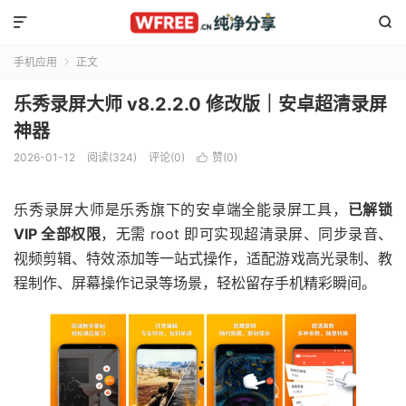


手机应用
正文

乐秀录屏大师 v8.2.2.0 修改版｜安卓超清录屏
神器
2026-01-12
阅读(324)
评论(0)
赞(
0
)

乐秀录屏大师是乐秀旗下的安卓端全能录屏工具，
已解锁
VIP 全部权限
，无需 root 即可实现超清录屏、同步录音、
视频剪辑、特效添加等一站式操作，适配游戏高光录制、教
程制作、屏幕操作记录等场景，轻松留存手机精彩瞬间。