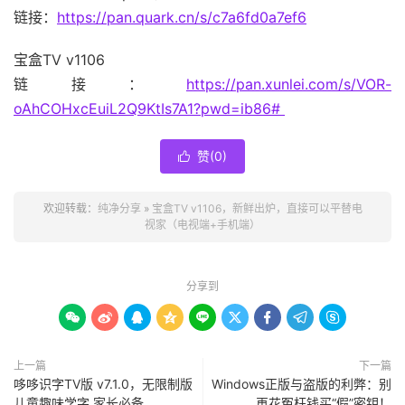
链接：
https://pan.quark.cn/s/c7a6fd0a7ef6
宝盒TV v1106
链接：
https://pan.xunlei.com/s/VOR-
oAhCOHxcEuiL2Q9KtIs7A1?pwd=ib86#
赞(
0
)

欢迎转载：
纯净分享
»
宝盒TV v1106，新鲜出炉，直接可以平替电
视家（电视端+手机端）
分享到









上一篇
下一篇
哆哆识字TV版 v7.1.0，无限制版
Windows正版与盗版的利弊：别
儿童趣味学字 家长必备
再花冤枉钱买“假”密钥！