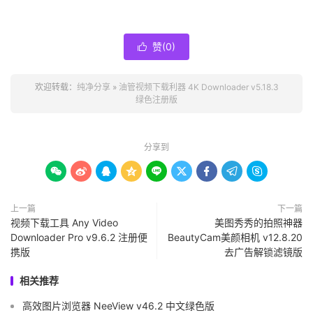
赞(
0
)

欢迎转载：
纯净分享
»
油管视频下载利器 4K Downloader v5.18.3
绿色注册版
分享到









上一篇
下一篇
视频下载工具 Any Video
美图秀秀的拍照神器
Downloader Pro v9.6.2 注册便
BeautyCam美颜相机 v12.8.20
携版
去广告解锁滤镜版
相关推荐
高效图片浏览器 NeeView v46.2 中文绿色版