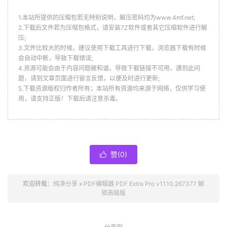
1.本站所提供的压缩包若无特别说明，解压密码均为www.4mf.net;
2.下载后文件若为压缩包格式，请安装7Z软件或者其它压缩软件进行解
压;
3.文件比较大的时候，建议使用下载工具进行下载，浏览器下载有时候
会自动中断，导致下载错误;
4.资源可能会由于内容问题被和谐，导致下载链接不可用，遇到此问
题，请到文章页面进行留言反馈，以便及时进行更新;
5.下载资源版权归作者所有；本站所有资源均来源于网络，仅供学习使
用，请支持正版！下载后请注意杀毒。
赞(
0
)

欢迎转载：
纯净分享
»
PDF编辑器 PDF Extra Pro v11.10.267377 解
锁高级版