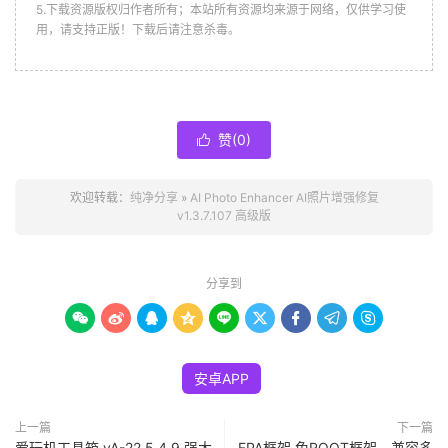
5.下载资源版权归作者所有；本站所有资源均来源于网络，仅供学习使
用，请支持正版！下载后请注意杀毒。
赞(
0
)

欢迎转载：
纯净分享
»
AI Photo Enhancer AI照片增强修复
v1.3.7.107 高级版
分享到









安卓APP
上一篇
下一篇
爱玩机工具箱 vA-22.5.4.9 强大
FPA框架 免ROOT框架，兼容多