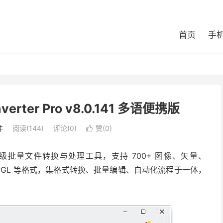
首页
手
rter Pro v8.0.141 多语便携版
件
阅读(144)
评论(0)
赞(
0
)

ws 的专业级批量文件转换与处理工具，支持 700+ 图像、矢量、
IS、HPGL 等格式，集格式转换、批量编辑、自动化流程于一体，
。