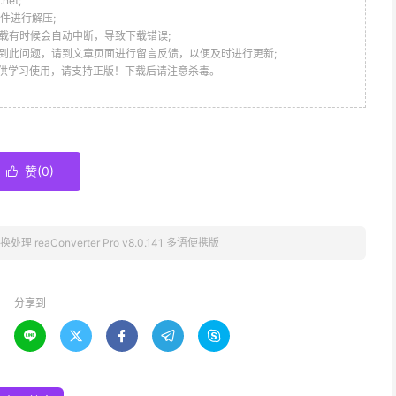
et;
件进行解压;
载有时候会自动中断，导致下载错误;
到此问题，请到文章页面进行留言反馈，以便及时进行更新;
仅供学习使用，请支持正版！下载后请注意杀毒。
赞(
0
)

理 reaConverter Pro v8.0.141 多语便携版
分享到




