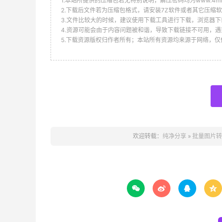
1.本站所提供的压缩包若无特别说明，解压密码均为www.4mf.n
2.下载后文件若为压缩包格式，请安装7Z软件或者其它压缩软
3.文件比较大的时候，建议使用下载工具进行下载，浏览器下
4.资源可能会由于内容问题被和谐，导致下载链接不可用，遇
5.下载资源版权归作者所有；本站所有资源均来源于网络，
欢迎转载：
纯净分享
»
批量图片转换处



