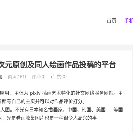
首页
手
聚了超多二次元原创及同人绘画作品投稿的平台
用
阅读(161)
评论(0)
赞(
0
)

应用，主体为 pixiv 插画艺术特化的社交网络服务网站。主
者都有自己的主页并可以对作品评价打分。
高的大图。不光有日本知名插画家，中国、韩国、美国……等国
语，光是看画收集图片也是一种很令人高兴的事！