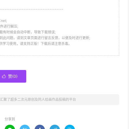
-------------------------------------
et;
件进行解压;
载有时候会自动中断，导致下载错误;
到此问题，请到文章页面进行留言反馈，以便及时进行更新;
仅供学习使用，请支持正版！下载后请注意杀毒。
赞(
0
)

.157.1 汇聚了超多二次元原创及同人绘画作品投稿的平台
分享到