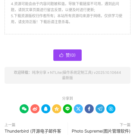
4.资源可能会由于内容问题被和谐，导致下载链接不可用，遇到此问
题，请到文章页面进行留言反馈，以便及时进行更新;
5.下载资源版权归作者所有；本站所有资源均来源于网络，仅供学习使
用，请支持正版！下载后请注意杀毒。
赞(
0
)

欢迎转载：
纯净分享
»
NTLite(操作系统定制工具) v2025.10.10644
最新版
分享到









上一篇
下一篇
Thunderbird (开源电子邮件客
Photo Supreme(图片管理软件)