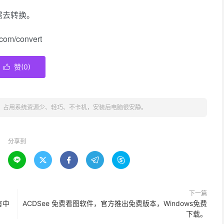
需去转换。
m/convert
赞(
0
)

2优点：占用系统资源少、轻巧、不卡机，安装后电脑很安静。
分享到





下一篇
没有中
ACDSee 免费看图软件，官方推出免费版本，Windows免费
下载。