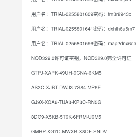
用户名：TRIAL-0255801609密码：frn3r8943x
用户名：TRIAL-0255801641密码：dxhth6u5m7
用户名：TRIAL-0255801596密码：map2dnx6da
NOD329.0许可证密钥，NOD329.0完全许可证
GTPJ-XAPK-49UH-9CNA-6KM5
AS3C-XJBT-DWJ3-7S84-MP6E
GJ9X-XCA6-TUA3-KP3C-RN5G
3DG9-X5KB-5T9K-6FRM-U9M5
GMRP-XG7C-MWXB-X8DF-SNDV