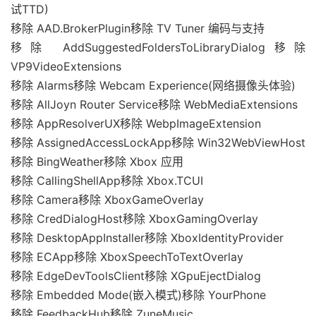
试TTD)
移除 AAD.BrokerPlugin移除 TV Tuner 编码与支持
移除 AddSuggestedFoldersToLibraryDialog移除
VP9VideoExtensions
移除 Alarms移除 Webcam Experience(网络摄像头体验)
移除 AllJoyn Router Service移除 WebMediaExtensions
移除 AppResolverUX移除 WebpImageExtension
移除 AssignedAccessLockApp移除 Win32WebViewHost
移除 BingWeather移除 Xbox 应用
移除 CallingShellApp移除 Xbox.TCUI
移除 Camera移除 XboxGameOverlay
移除 CredDialogHost移除 XboxGamingOverlay
移除 DesktopAppInstaller移除 XboxIdentityProvider
移除 ECApp移除 XboxSpeechToTextOverlay
移除 EdgeDevToolsClient移除 XGpuEjectDialog
移除 Embedded Mode(嵌入模式)移除 YourPhone
移除 FeedbackHub移除 ZuneMusic