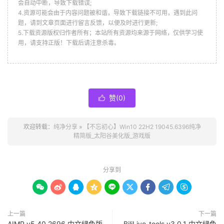
会自动中断，导致下载错误;
4.资源可能会由于内容问题被和谐，导致下载链接不可用，遇到此问
题，请到文章页面进行留言反馈，以便及时进行更新;
5.下载资源版权归作者所有；本站所有资源均来源于网络，仅供学习使
用，请支持正版！下载后请注意杀毒。
赞(
0
)

欢迎转载：
纯净分享
»
【不忘初心】Win10 22H2 19045.6396纯净
精简版_太阳谷美化版_游戏版
分享到









上一篇
下一篇
AIMP v5.40.2696 中文绿色版
BiliLive-tools v3.0.1 中文绿色