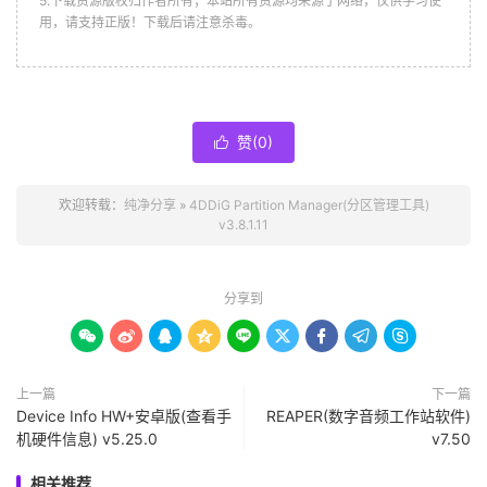
5.下载资源版权归作者所有；本站所有资源均来源于网络，仅供学习使
用，请支持正版！下载后请注意杀毒。
赞(
0
)

欢迎转载：
纯净分享
»
4DDiG Partition Manager(分区管理工具)
v3.8.1.11
分享到









上一篇
下一篇
Device Info HW+安卓版(查看手
REAPER(数字音频工作站软件)
机硬件信息) v5.25.0
v7.50
相关推荐