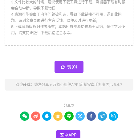
3.文件比较大的时候，建议使用下载工具进行下载，浏览器下载有时候
会自动中断，导致下载错误;
4.资源可能会由于内容问题被和谐，导致下载链接不可用，遇到此问
题，请到文章页面进行留言反馈，以便及时进行更新;
5.下载资源版权归作者所有；本站所有资源均来源于网络，仅供学习使
用，请支持正版！下载后请注意杀毒。
赞(
0
)

欢迎转载：
纯净分享
»
万象小组件APP(定制安卓手机桌面) v5.4.7
分享到









安卓APP