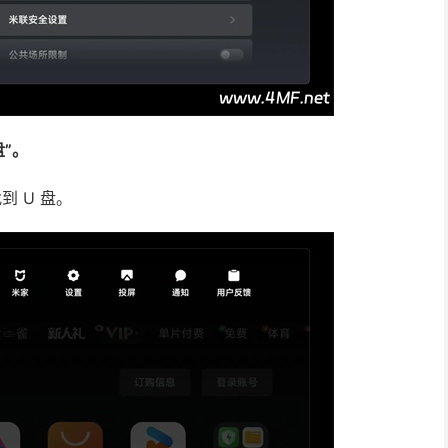
盘”。
 U 盘。