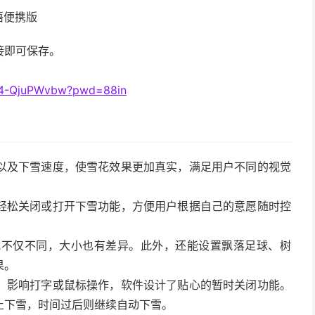
多语便携版
链接即可保存。
xrc4-QjuPWvbw?pwd=88in
以及下雪速度，使雪花效果更加真实，满足用户不同的视觉
轻松关闭或打开下雪功能，方便用户根据自己的意愿随时控
式不仅不同，大小也有差异。此外，还能设置飘落足球、树
果。
，影响打字或鼠标操作，软件设计了贴心的暂时关闭功能。
止下雪，时间过后则继续自动下雪。