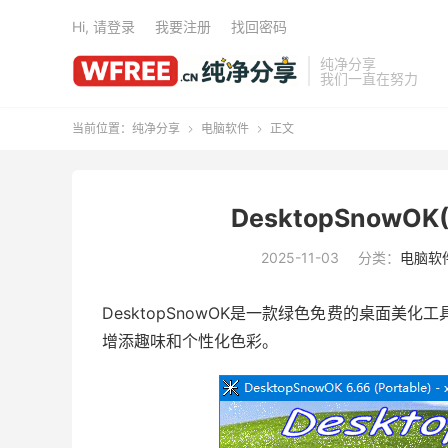
Hi, 请登录
我要注册
找回密码
纯净分享
我们一直在努力
当前位置：
纯净分享
电脑软件
正文


DesktopSnowO
2025-11-03
分类：
电脑软
DesktopSnowOK是一款绿色免费的桌面美化
增添趣味和个性化色彩。