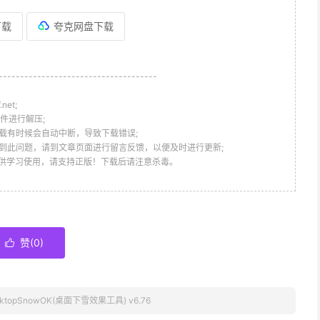
下载
夸克网盘下载
-------------------------------------
et;
件进行解压;
载有时候会自动中断，导致下载错误;
到此问题，请到文章页面进行留言反馈，以便及时进行更新;
仅供学习使用，请支持正版！下载后请注意杀毒。
赞(
0
)

sktopSnowOK(桌面下雪效果工具) v6.76