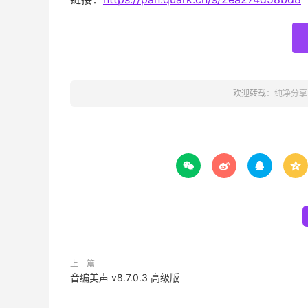
欢迎转载：
纯净分享




上一篇
音编美声 v8.7.0.3 高级版