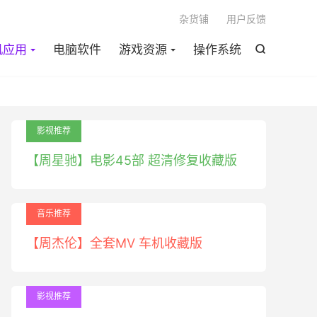

杂货铺
用户反馈
机应用
电脑软件
游戏资源
操作系统

影视推荐
【周星驰】电影45部 超清修复收藏版
音乐推荐
【周杰伦】全套MV 车机收藏版
影视推荐