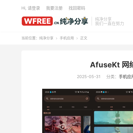
Hi, 请登录
我要注册
找回密码
纯净分享
我们一直在努力
当前位置：
纯净分享
手机应用
正文


AfuseKt 
2025-05-31
分类：
手机应