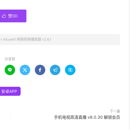
赞(
0
)

»
AfuseKt 网络视频播放器 v2.6.1
分享到





安卓APP
下一篇
手机电视高清直播 v8.0.30 解锁会员