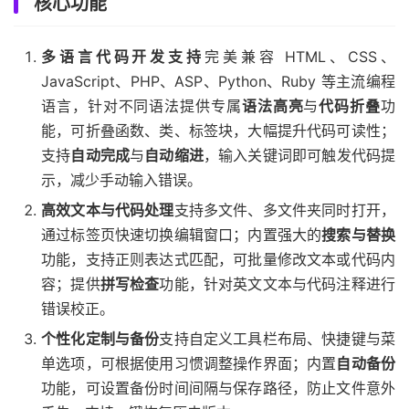
核心功能
多语言代码开发支持
完美兼容 HTML、CSS、
JavaScript、PHP、ASP、Python、Ruby 等主流编程
语言，针对不同语法提供专属
语法高亮
与
代码折叠
功
能，可折叠函数、类、标签块，大幅提升代码可读性；
支持
自动完成
与
自动缩进
，输入关键词即可触发代码提
示，减少手动输入错误。
高效文本与代码处理
支持多文件、多文件夹同时打开，
通过标签页快速切换编辑窗口；内置强大的
搜索与替换
功能，支持正则表达式匹配，可批量修改文本或代码内
容；提供
拼写检查
功能，针对英文文本与代码注释进行
错误校正。
个性化定制与备份
支持自定义工具栏布局、快捷键与菜
单选项，可根据使用习惯调整操作界面；内置
自动备份
功能，可设置备份时间间隔与保存路径，防止文件意外