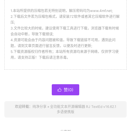
1.本站所提供的压缩包若无特别说明，解压密码均为www.4mf.net;
2.下载后文件若为压缩包格式，请安装7Z软件或者其它压缩软件进行解
压;
3.文件比较大的时候，建议使用下载工具进行下载，浏览器下载有时候
会自动中断，导致下载错误;
4.资源可能会由于内容问题被和谐，导致下载链接不可用，遇到此问
题，请到文章页面进行留言反馈，以便及时进行更新;
5.下载资源版权归作者所有；本站所有资源均来源于网络，仅供学习使
用，请支持正版！下载后请注意杀毒。
赞(
0
)

欢迎转载：
纯净分享
»
全功能文本开源编辑器 RJ TextEd v16.62.1
多语便携版