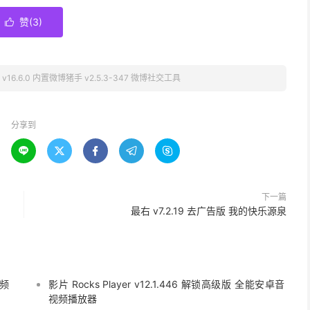
赞(
3
)

v16.6.0 内置微博猪手 v2.5.3-347 微博社交工具
分享到





下一篇
最右 v7.2.19 去广告版 我的快乐源泉
视频
影片 Rocks Player v12.1.446 解锁高级版 全能安卓音
视频播放器