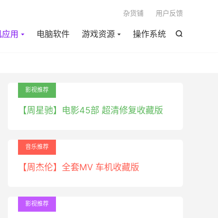

杂货铺
用户反馈
机应用
电脑软件
游戏资源
操作系统

影视推荐
【周星驰】电影45部 超清修复收藏版
音乐推荐
【周杰伦】全套MV 车机收藏版
影视推荐