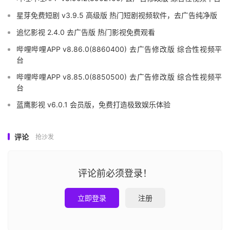
星芽免费短剧 v3.9.5 高级版 热门短剧视频软件，去广告纯净版
追忆影视 2.4.0 去广告版 热门影视免费观看
哔哩哔哩APP v8.86.0(8860400) 去广告修改版 综合性视频平
台
哔哩哔哩APP v8.85.0(8850500) 去广告修改版 综合性视频平
台
蓝鹰影视 v6.0.1 会员版，免费打造极致娱乐体验
评论
抢沙发
评论前必须登录！
立即登录
注册