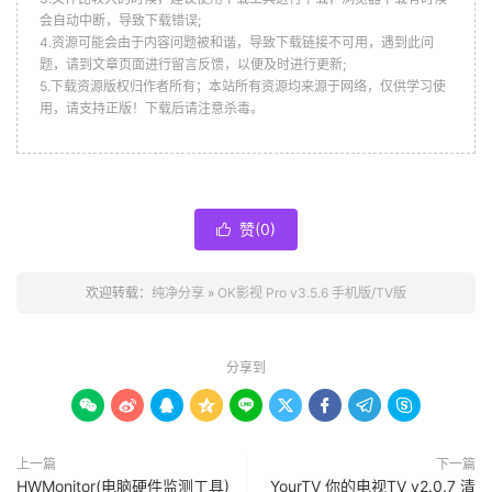
会自动中断，导致下载错误;
4.资源可能会由于内容问题被和谐，导致下载链接不可用，遇到此问
题，请到文章页面进行留言反馈，以便及时进行更新;
5.下载资源版权归作者所有；本站所有资源均来源于网络，仅供学习使
用，请支持正版！下载后请注意杀毒。
赞(
0
)

欢迎转载：
纯净分享
»
OK影视 Pro v3.5.6 手机版/TV版
分享到









上一篇
下一篇
HWMonitor(电脑硬件监测工具)
YourTV 你的电视TV v2.0.7 清