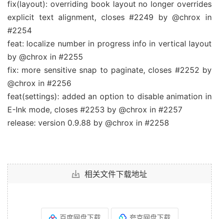
fix(layout): overriding book layout no longer overrides
explicit text alignment, closes #2249 by @chrox in
#2254
feat: localize number in progress info in vertical layout
by @chrox in #2255
fix: more sensitive snap to paginate, closes #2252 by
@chrox in #2256
feat(settings): added an option to disable animation in
E-Ink mode, closes #2253 by @chrox in #2257
release: version 0.9.88 by @chrox in #2258
相关文件下载地址
百度网盘下载
夸克网盘下载