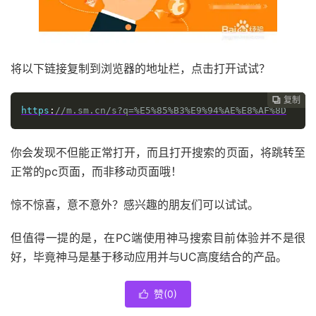
将以下链接复制到浏览器的地址栏，点击打开试试？
复制
复制
复制



https
:
//m.sm.cn/s?q=%E5%85%B3%E9%94%AE%E8%AF%8D
你会发现不但能正常打开，而且打开搜索的页面，将跳转至
正常的pc页面，而非移动页面哦！
惊不惊喜，意不意外？感兴趣的朋友们可以试试。
但值得一提的是，在PC端使用神马搜索目前体验并不是很
好，毕竟神马是基于移动应用并与UC高度结合的产品。
赞(
0
)
