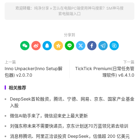
欢迎转载：
纯净分享
»
怎么在电脑PC端使用神马搜索？SM神马搜
索电脑端入口
分享到









上一篇
下一篇
Inno Unpacker(Inno Setup解
TickTick Premium(日常任务管
包器) v2.0.7.0
理软件) v6.4.1.0
相关推荐
DeepSeek首轮融资，腾讯、宁德、网易、京东、国家产业基金
入股
微信AI助手来了，微信迎来史上最大更新
刘强东称未来不需要快递员，京东计划送70万蓝领兄弟去培训
消息称腾讯、阿里正洽谈投资 DeepSeek，估值超 200 亿美元