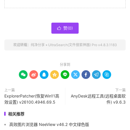
赞(
0
)

欢迎转载：
纯净分享
»
UltraSearch(文件搜索神器) Pro v4.8.3.1183
分享到









上一篇
下一篇
ExplorerPatcher(恢复Win11高
AnyDesk远程工具(远程桌面软
效设置) v26100.4946.69.5
件) v9.6.3
相关推荐
高效图片浏览器 NeeView v46.2 中文绿色版