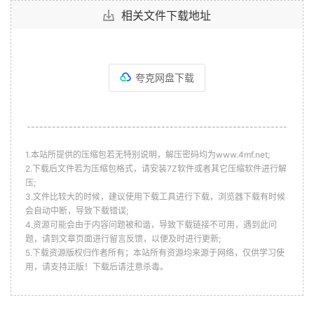
│
│
├──
01
男人到底多“色”才是最得体的.
mp4 
(
78.42
相关文件下载地址
MB
)
│
│
├──
02
正装衬衫的误区我们可都为你烫了一遍.
mp4 
(
71.62
 MB
)
│
│
├──
03
男人的下半身应该如何装扮.
mp4 
(
49.28
夸克网盘下载
MB
)
│
│
├──
04
假期就穿成这样去浪吧.
mp4 
(
64.69
 MB
)
│
│
├──
05
格子衬衫也有春天，程序猿看过来.
mp4 
--------------------------------------------------------------
(
68.54
 MB
)
│
│
├──
06
如何通过养牛变成最
in
潮男.
mp4 
(
81.63
1.本站所提供的压缩包若无特别说明，解压密码均为www.4mf.net;
MB
)
2.下载后文件若为压缩包格式，请安装7Z软件或者其它压缩软件进行解
│
│
├──
07
如何动动小刀剪出好看的洞.
mp4 
(
63.66
压;
MB
)
3.文件比较大的时候，建议使用下载工具进行下载，浏览器下载有时候
│
│
├──
08
牛仔裤这样穿才不会变成路人甲.
mp4 
会自动中断，导致下载错误;
(
79.85
 MB
)
4.资源可能会由于内容问题被和谐，导致下载链接不可用，遇到此问
│
│
├──
09
身材普通？这样穿帮你脱颖而出.
mp4 
题，请到文章页面进行留言反馈，以便及时进行更新;
(
86.41
 MB
)
5.下载资源版权归作者所有；本站所有资源均来源于网络，仅供学习使
用，请支持正版！下载后请注意杀毒。
│
│
├──
10
这样做你也可以拥有黄金比例身材.
mp4 
(
55.57
 MB
)
│
│
├──
11
为什么说看一个男人的品味要看鞋.
mp4 
(
69.38
 MB
)