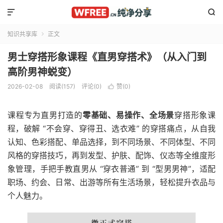


知识共享库
正文

男士穿搭形象课程《直男穿搭术》（从入门到
高阶男神蜕变）
2026-02-08
阅读(157)
评论(0)
赞(
0
)

课程专为直男打造的
零基础、易操作、全场景
穿搭形象课
程，破解 “不会穿、穿得丑、选衣难” 的穿搭痛点，从自我
认知、色彩搭配、单品选择，到不同场景、不同体型、不同
风格的穿搭技巧，再到发型、护肤、配饰、仪态等全维度形
象管理，手把手教直男从 “穿衣普通” 到 “型男男神”，适配
职场、约会、日常、出游等所有生活场景，轻松提升衣品与
个人魅力。