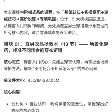
本次课程为
阶梯式系统课程
，按「
基础认知→实操搭配→速
成技巧→高阶蜕变→专项巩固
」设计，5 大模块层层递进，
从穿搭入门到男神养成，无死角覆盖男士穿搭与形象管理的
所有核心内容，适合零基础直男逐步进阶。
模块 01：直男衣品拯救术（13 节）—— 场景化穿
搭，找准不同场合的穿衣逻辑
核心定位
：穿搭入门核心，先建立穿衣认知，再掌握全场景
穿搭方法，解决 “不同场合不知道怎么穿” 的核心问题
单文件大小
：45.51M-287.05M
核心内容
：
创刊词 + 自我认知：明确穿搭的重要性，掌握穿出好
衣品的核心能力