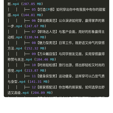
断.
mp4 
(
287.05
 MB
)
│
│
├──
05
【打造
CP
感】如何穿出你中有我我中有你的甜蜜
感.
mp4 
(
144.81
 MB
)
│
│
├──
06
【穿出精英范】公众演讲如何穿，赢得掌声的第
一步.
mp4 
(
247.67
 MB
)
│
│
├──
07
【职场达人范】与客户会面，用好的形象赢得主
动权.
mp4 
(
130.94
 MB
)
│
│
├──
08
【魅力型男范】日常工作，既舒适又帅气的穿搭
方法.
mp4 
(
152.32
 MB
)
│
│
├──
09
【万众瞩目型】与同学朋友见面，实用穿搭赢得
称赞与关注.
mp4 
(
184.46
 MB
)
│
│
├──
10
【时尚轻松感】旅行出游，搭出即轻松又时尚的
感觉.
mp4 
(
213.87
 MB
)
│
│
├──
11
【健身房型男】运动健身，这样穿可以凸显气质
与身型.
mp4 
(
141.31
 MB
)
│
│
├──
12
【居家搭配法】你忽略的居家服，如何选穿出舒
适又高级.
mp4 
(
204.09
 MB
)
│
│
└──
13
【速成小妙招】学会这几招万能搭配法，快速提
升着装品味.
mp4 
(
221.28
 MB
)
│
├──
02
、男士穿搭指南术/