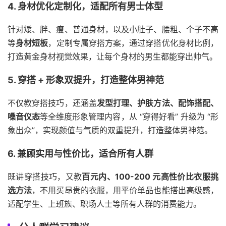
4. 身材优化定制化，适配所有男士体型
针对矮、胖、瘦、普通身材，以及小肚子、腰粗、个子不高
等
身材短板
，定制专属穿搭方案，通过穿搭优化身材比例，
打造黄金身材视觉效果，让每个身材的男生都能穿出帅气。
5. 穿搭 + 形象双提升，打造整体男神范
不仅教穿搭技巧，还涵盖
发型打理、护肤方法、配饰搭配、
嗓音仪态
等全维度形象管理内容，从 “穿得好看” 升级为 “形
象出众”，实现颜值与气质的双重提升，打造整体男神范。
6. 兼顾实用与性价比，适合所有人群
既讲穿搭技巧，又教
百元内、100-200 元高性价比衣服挑
选方法
，不用买昂贵的衣服，用平价单品也能搭出高级感，
适配学生、上班族、职场人士等所有人群的消费能力。