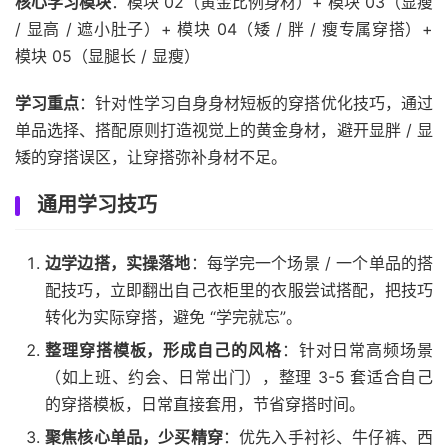
核心学习模块
：模块 02（黄金比例身材）+ 模块 03（显瘦
/ 显高 / 遮小肚子）+ 模块 04（矮 / 胖 / 瘦专属穿搭）+
模块 05（显腿长 / 显瘦）
学习重点
：针对性学习自身身材短板的穿搭优化技巧，通过
单品选择、搭配原则打造视觉上的黄金身材，避开显胖 / 显
矮的穿搭误区，让穿搭弥补身材不足。
通用学习技巧
边学边搭，实操落地
：每学完一个场景 / 一个单品的搭
配技巧，立即翻出自己衣柜里的衣服尝试搭配，把技巧
转化为实际穿搭，避免 “学完就忘”。
整理穿搭模板，形成自己的风格
：针对日常高频场景
（如上班、约会、日常出门），整理 3-5 套适合自己
的穿搭模板，日常直接套用，节省穿搭时间。
聚焦核心单品，少买精穿
：优先入手衬衫、牛仔裤、西