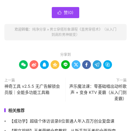
│
│
├──
12
穿上这双鞋，你就是最有范儿的男人.
mp4 
赞(
0
)

(
40.09
 MB
)
│
│
└──
13
这样戴眼镜和你的脸型最搭配哦.
mp4 
(
58.86
 MB
)
欢迎转载：
纯净分享
»
男士穿搭形象课程《直男穿搭术》（从入门
│
├──
03
、男士穿搭速成教程/
到高阶男神蜕变）
│
│
├──
01
【先导课】懒人必备换装课，让你帅气值提
升！.
mp4 
(
38.42
 MB
)
│
│
├──
02
【发型】打理好发型，帅要从头开始.
mp4 
分享到
(
276.77
 MB
)
│
│
├──
03
【体型】男性常见四种体型，教你根据体型合理









穿衣.
mp4 
(
254.68
 MB
)
│
│
├──
04
【上衣】图案越靠上，越显个子高的上衣.
mp4 
上一篇
下一篇
(
155.74
 MB
)
神奇工具 v2.5.5 无广告解锁会
声乐魔法课：零基础唱出动听歌
│
│
├──
05
【外套】一件外套怎么搭出百种造型？.
mp4 
员版｜全能多功能工具箱
声 + 变身 KTV 麦霸（从入门到
(
88.11
 MB
)
麦霸）
│
│
├──
06
-【鞋子】
532
法则挑出你必备的几种鞋！.
mp4 
(
105.03
 MB
)
相关推荐
│
│
├──
07
-【通用原则】简单实用的搭配原则，从此当自
【成功学】超级个体访谈录8位普通人年入百万创业复盘课
己的搭配大师！.
mp4 
(
160.05
 MB
)
│
│
├──
08
-【选风格】选择适合你的穿衣风格，从买衣服
【图文视频】王者荣耀全套教程，从新手到王者的全面指南