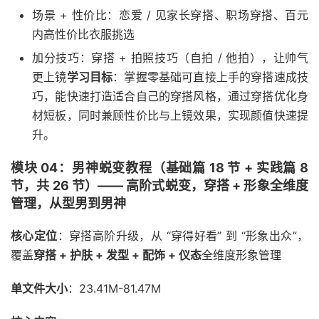
场景 + 性价比：恋爱 / 见家长穿搭、职场穿搭、百元
内高性价比衣服挑选
加分技巧：穿搭 + 拍照技巧（自拍 / 他拍），让帅气
更上镜
学习目标
：掌握零基础可直接上手的穿搭速成技
巧，能快速打造适合自己的穿搭风格，通过穿搭优化身
材短板，同时兼顾性价比与上镜效果，实现颜值快速提
升。
模块 04：男神蜕变教程（基础篇 18 节 + 实践篇 8
节，共 26 节）—— 高阶式蜕变，穿搭 + 形象全维度
管理，从型男到男神
核心定位
：穿搭高阶升级，从 “穿得好看” 到 “形象出众”，
覆盖
穿搭 + 护肤 + 发型 + 配饰 + 仪态
全维度形象管理
单文件大小
：23.41M-81.47M