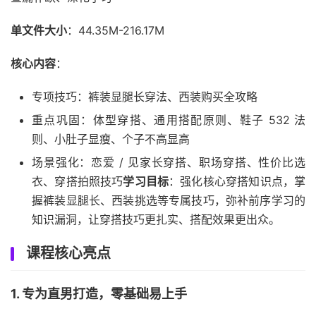
单文件大小
：44.35M-216.17M
核心内容
：
专项技巧：裤装显腿长穿法、西装购买全攻略
重点巩固：体型穿搭、通用搭配原则、鞋子 532 法
则、小肚子显瘦、个子不高显高
场景强化：恋爱 / 见家长穿搭、职场穿搭、性价比选
衣、穿搭拍照技巧
学习目标
：强化核心穿搭知识点，掌
握裤装显腿长、西装挑选等专属技巧，弥补前序学习的
知识漏洞，让穿搭技巧更扎实、搭配效果更出众。
课程核心亮点
1. 专为直男打造，零基础易上手