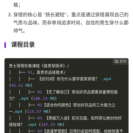
格；
穿搭的核心是 “扬长避短”，重点是通过穿搭展现自己的
气质与品味，而非单纯追求时尚，自信的男生穿什么都
帅气。
课程目录
复制
复制
复制



男士穿搭形象课程《直男穿搭术》/
│
├──
01
、直男衣品拯救术/
│
│
├──
【创刊词】你为什么要学直男穿搭？
.
mp4 
(
45.51
 MB
)
│
│
├──
01
【先了解自己】穿出好衣品需要具备哪些能
力？
.
mp4 
(
186.23
 MB
)
│
│
├──
02
【适合你的颜色】穿出好衣品的三大能力之
一.
mp4 
(
115.57
 MB
)
│
│
├──
03
【男版万人迷】初次见面，如何穿让她对你好
感倍增？
.
mp4 
(
147.55
 MB
)
│
│
├──
04
【浪漫罗密欧】日常约会如何搭配，给她惊喜不