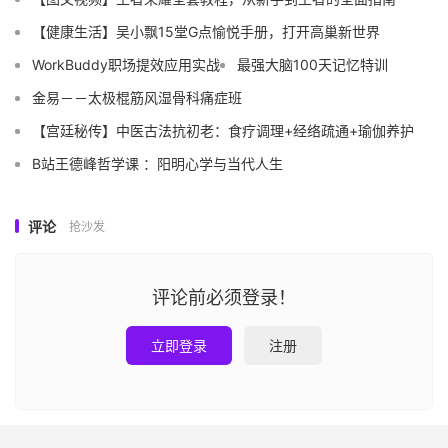
到穿衣服都不用愁！.
mp4 
(
211.37
 MB
)
【健康生活】吴小飘15堂G点愉悦手册，打开高巢新世界
│
│
├──
09
-【小肚子】避开小肚子&腰粗的穿衣秘诀公
开！.
mp4 
(
92.60
 MB
)
WorkBuddy职场提效应用实战
最强大脑100天记忆特训
│
│
├──
10
-【显高显瘦】个子不高怎么穿？这样穿让你显
金易－－太极棍筋风湿骨科痛症班
高
5
-
10
厘米！.
mp4 
(
62.45
 MB
)
│
│
├──
11
-【恋爱感情】从第一次约会到见家长，做个穿
【宫廷秘传】中医古法抗初老：食疗调理+经络疏通+瑜伽养护
得对做得对的男人！.
mp4 
(
84.19
 MB
)
B站王德峰哲学课 ：阳明心学与当代人生
│
│
├──
12
-【职业穿搭】从销售小白到管理大神，如何在
职业中穿出自己的影响力？.
mp4 
(
72.47
 MB
)
│
│
├──
13
-【性价比】百元内、
100
-
200
元的性价比高的
评论
抢沙发
衣服如何选？.
mp4 
(
101.13
 MB
)
│
│
└──
14
-【拍照】穿得好，还要会拍照（自拍和他
拍）.
mp4 
(
41.09
 MB
)
评论前必须登录！
│
├──
04
、男神蜕变教程/
│
│
├──
【基础篇】
1.
正确的洁面方法.
mp4 
(
24.22
 MB
)
│
│
├──
【基础篇】
2.
根据脸型选择发型.
mp4 
(
41.70
立即登录
注册
MB
)
│
│
├──
【基础篇】
3.
显年轻的发型.
mp4 
(
28.23
 MB
)
│
│
├──
【基础篇】
4.
如何为自己做造型设计.
mp4 
(
35.55
 MB
)