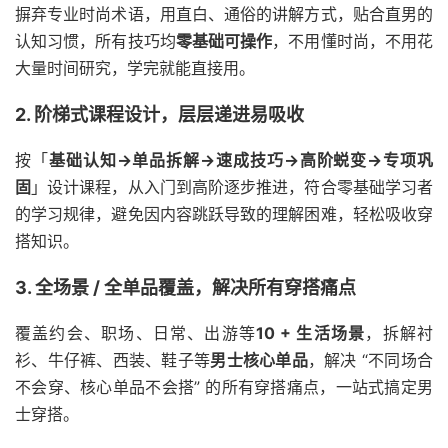
摒弃专业时尚术语，用直白、通俗的讲解方式，贴合直男的
认知习惯，所有技巧均
零基础可操作
，不用懂时尚，不用花
大量时间研究，学完就能直接用。
2. 阶梯式课程设计，层层递进易吸收
按「
基础认知→单品拆解→速成技巧→高阶蜕变→专项巩
固
」设计课程，从入门到高阶逐步推进，符合零基础学习者
的学习规律，避免因内容跳跃导致的理解困难，轻松吸收穿
搭知识。
3. 全场景 / 全单品覆盖，解决所有穿搭痛点
覆盖约会、职场、日常、出游等
10 + 生活场景
，拆解衬
衫、牛仔裤、西装、鞋子等
男士核心单品
，解决 “不同场合
不会穿、核心单品不会搭” 的所有穿搭痛点，一站式搞定男
士穿搭。