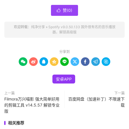
赞(
0
)

欢迎转载：
纯净分享
»
Spotify v9.0.50.133 国外很有名的音乐播放
器，解锁高级版
分享到









安卓APP
上一篇
下一篇
Filmora万兴喵影 强大简单好用
百度网盘（加速补丁）不限速下
的剪辑工具 v14.5.57 解锁专业
载
版
相关推荐