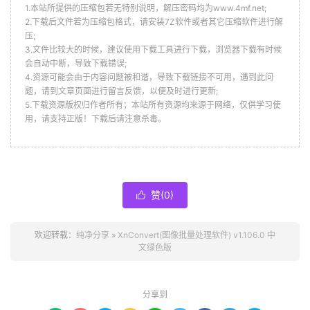
1.本站所提供的压缩包若无特别说明，解压密码均为www.4mf.net;
2.下载后文件若为压缩包格式，请安装7Z软件或者其它压缩软件进行解
压;
3.文件比较大的时候，建议使用下载工具进行下载，浏览器下载有时候
会自动中断，导致下载错误;
4.资源可能会由于内容问题被和谐，导致下载链接不可用，遇到此问
题，请到文章页面进行留言反馈，以便及时进行更新;
5.下载资源版权归作者所有；本站所有资源均来源于网络，仅供学习使
用，请支持正版！下载后请注意杀毒。
赞(
0
)

欢迎转载：
纯净分享
»
XnConvert(图像批量处理软件) v1.106.0 中
文绿色版
分享到