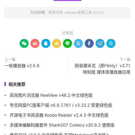
欢迎转载：
纯净分享
»
Rnote 绘图工具 v0.13.1
分享到









上一篇
下一篇
一帧播放器 v2.5.6
网易爆米花（原Filmly）v2.7.1
特别版 媒体库播放器应用
相关推荐
高效图片浏览器 NeeView v46.2 中文绿色版
夸克网盘PC版客户端 v6.9.7.761 / v3.23.2 禁更绿色版
开源电子书阅读器 Koodo Reader v2.4.3 中文绿色版
多媒体编解码器套件 Shark007 Codecs v20.8.2 便携版
维克日记 v2.0.0 中文绿色版 支持Markdown语法输入